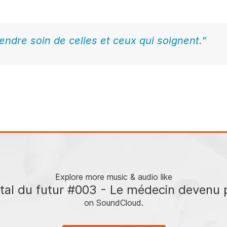
re l’effet domino observé lors de récentes annonces dans 
endre soin de celles et ceux qui soignent.”
 constituent pas une option… ni pour les patients, ni pour le
nt les gestes, aussi techniques soient-ils, sous peine de p
 d’autres termes, le volume d’activités issu des urgences d
tirer les meilleurs talents.