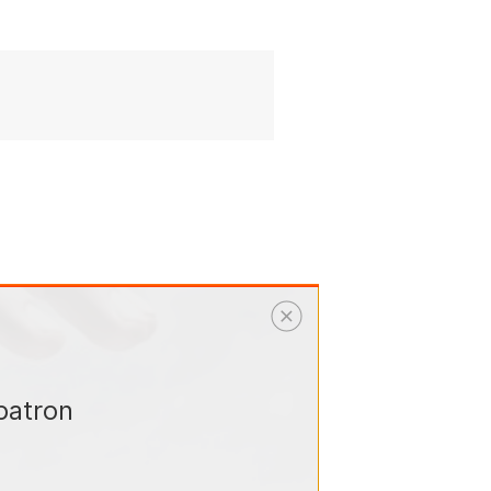
les médias.
 personnel soignant! En effet, les
erdre des compétences difficiles à
evient un atout pour disposer de