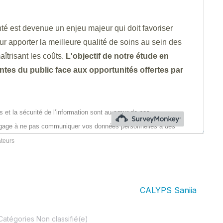
ateurs
s aimerions encore remercier:
Valenciennes, en particulier le Dr. Elbeki
âce auquel une version Qlik Sense de
CALYPS Saniia
a été 
Catégories
Non classifié(e)