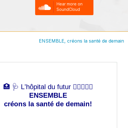
ion aux auditeurs:
ENSEMBLE, créons la santé de demain
e
t de mieux cerner les contours de l’hôpital du futur, tel que 
ssé.es, il suffira de répondre aux questions listées ci-aprè