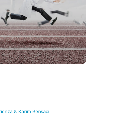
 ferme, d’autres services comme la
ienza & Karim Bensaci
,
Dr. Nabil
 Valenciennes – explicite le(s)
hospitalisation. Au terme de cet