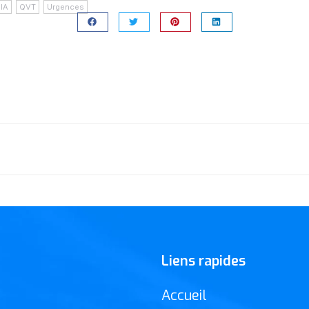
IA
,
QVT
,
Urgences
Other Articles
s de tension
Liens rapides
Accueil