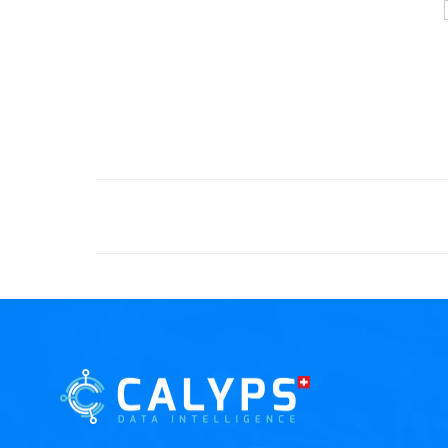
PREVIOUS
[PODCAST] L’hôpital du futur: deux cent