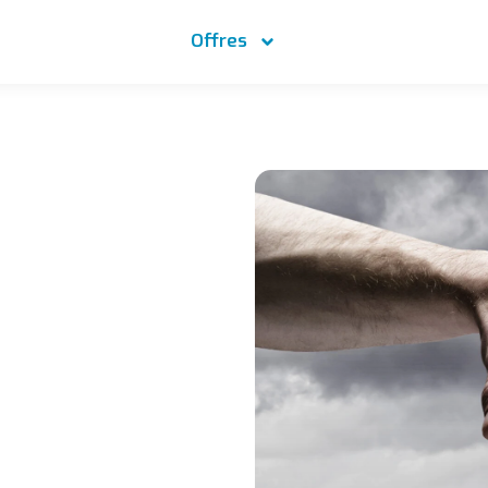
Offres
T]
du