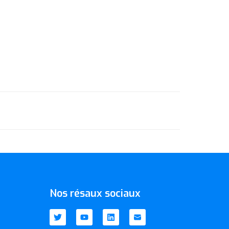
NEXT
[PODCAST] L’hôpital du futur: médecine aiguë, AI(e), AI(e), AI(e) – part. 1
Nos résaux sociaux