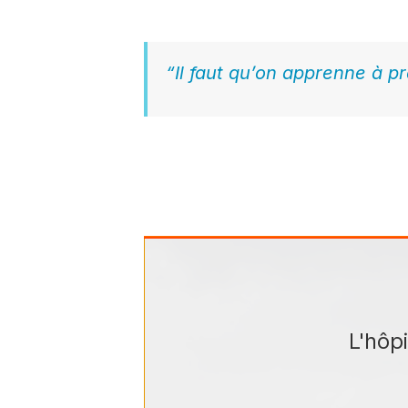
épisode, vous devriez mieux comprend
“Il faut qu’on apprenne à pr
dixit Nabil Elbeki, car les urgences ne
médecins doivent pratiquer régulièreme
dénicher sur le marché de l’emploi. En
compétences médicales spécifiques et at