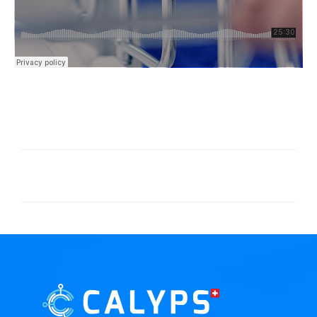
PREVIOUS
NEXT
L’hôpital du futur, le podcast qui veut ‘Soigner les soignants’
[PODCAST] L’hôpital du futur: deux cents de tension