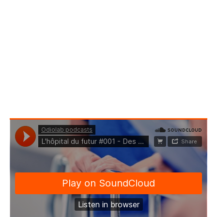
telles que les dossiers patients informatisés (v1, puis
v2), et des flux patients devenant plus conséquents
au fil des ans.
Et comment lutter contre l’agressivité – verbale, mais
aussi physique – qui touche quotidiennement les
soignants travaillant au service des urgences ?
Autant de points sensibles qui sont abordés sans
langue de bois, pour mieux comprendre la santé
d’aujourd’hui et celle de demain: