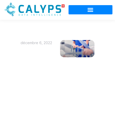
décembre 6, 2022
Podcast
L’hôpital
du futur:
des
urgences
debout,
ou à
genoux