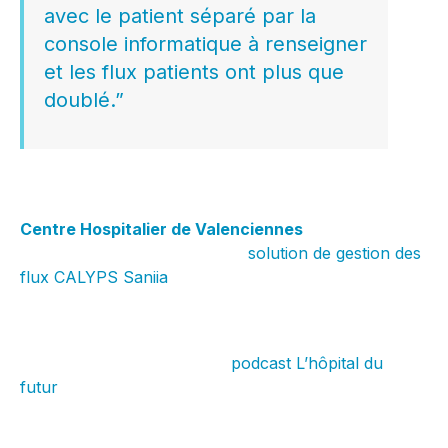
avec le patient séparé par la
console informatique à renseigner
et les flux patients ont plus que
doublé.”
Il s’agit des constats posés par
Dr. Antoine
Maisonneuve, Chef du service des urgences au
Centre Hospitalier de Valenciennes
et 1er utilisateur
– en conditions réelles – de la
solution de gestion des
flux CALYPS Saniia
, embarquant de l’intelligence
artificielle pour mieux prédire les parcours patients
au sein de l’hôpital.
Dans ce nouvel épisode du
podcast L’hôpital du
futur
, Dr. Maisonneuve aborde les conditions
d’accueil des patients qui ont évolué au gré des
solutions informatiques introduites dans l’hôpital,