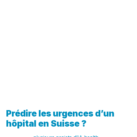
data
.
Dans ce contexte, CALYPS a reçu une délégation
fédérale en visite à Sion (Valais) au début du mois
d’août. Celle-ci était composée de Madame Isabelle
MORET, Présidente du Conseil National et de
l’association faîtière H+ regroupant les hôpitaux de
Suisse, et de Monsieur Hans STÖCKI, Président du
Conseil des Etats. Tous deux ont manifesté leur
intérêt à rencontrer CALYPS, représentée par Tony
GERMINI, directeur général, pour un retour
d’expérience sur l’utilisation de l’intelligence artificielle
dans l’analyse des flux de patients, notamment ceux
liés au COVID-19, ainsi que sur les développements
en cours et à venir dans l’IA health.
Prédire les urgences d’un
hôpital en Suisse ?