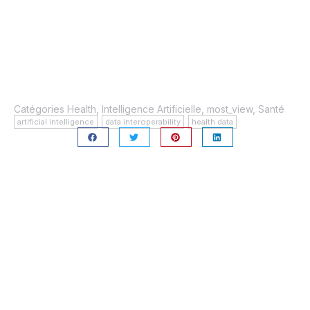
Suisse
Catégories
Health
,
Intelligence Artificielle
,
most_view
,
Santé
artificial intelligence
,
data interoperability
,
health data
Other Articles
La valorisation des données de santé est devenue un
enjeu majeur qui doit favoriser l’éclosion de services
innovants pour apporter une meilleure qualité de
soin, tout en réduisant les coûts. Pour l’instant, de
nombreuses données sont encore isolées par
établissement médical et/ou par région, ce qui freine
l’interopérabilité et restreint le potentiel des
health