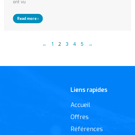
ont vu
Read more ›
←
1
2
3
4
5
→
Liens rapides
Accueil
Offres
Références