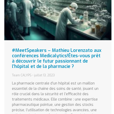
#MeetSpeakers – Mathieu Lorenzato aux
conférences Medicalytics!Êtes-vous prêt
à découvrir le futur passionnant de
l’hôpital et de la pharmacie ?
Team CALYPS
juillet 13, 2023
La pharmacie centrale d’un hôpital est un maillon
essentiel de la chaîne des soins de santé, jouant un
rôle crucial dans la sécurité et l’efficacité des
traitements médicaux. Elle combine : une expertise
pharmaceutique pointue, une gestion des stocks
précise, l’utilisation de technologies avancées, une