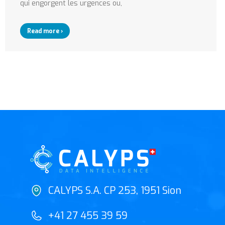
qui engorgent les urgences ou,
Read more ›
CALYPS S.A. CP 253, 1951 Sion
+41 27 455 39 59