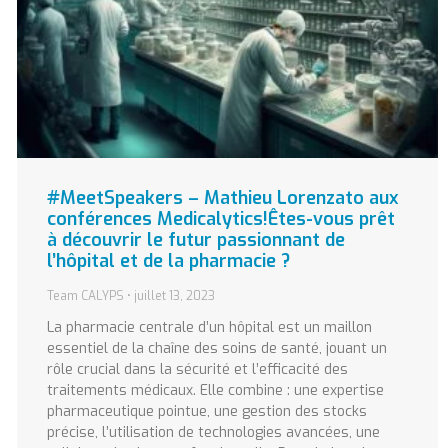
#MeetSpeakers – Mathieu Lorenzato aux
conférences Medicalytics!Êtes-vous prêt
à découvrir le futur passionnant de
l’hôpital et de la pharmacie ?
Team CALYPS
juillet 13, 2023
La pharmacie centrale d’un hôpital est un maillon
essentiel de la chaîne des soins de santé, jouant un
rôle crucial dans la sécurité et l’efficacité des
traitements médicaux. Elle combine : une expertise
pharmaceutique pointue, une gestion des stocks
précise, l’utilisation de technologies avancées, une