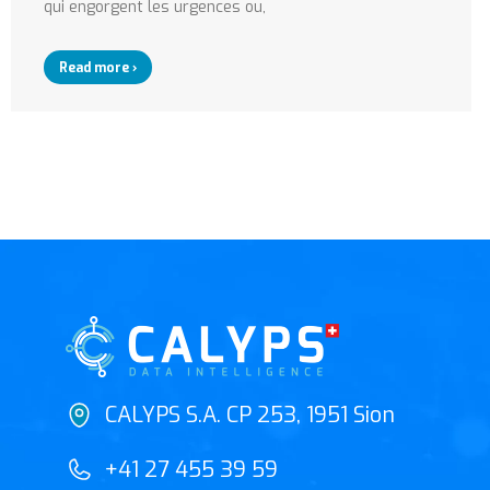
qui engorgent les urgences ou,
Read more ›
CALYPS S.A. CP 253, 1951 Sion
+41 27 455 39 59