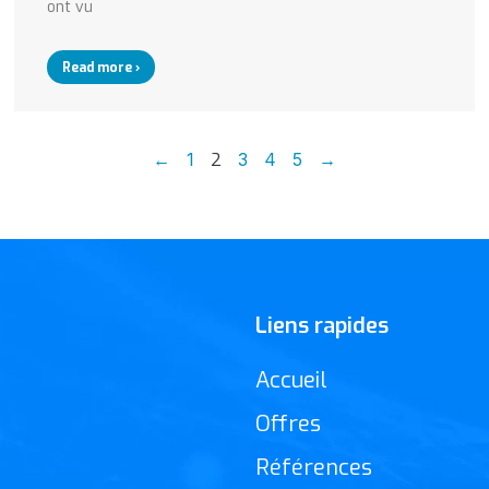
ont vu
Read more ›
←
1
2
3
4
5
→
Liens rapides
Accueil
Offres
Références